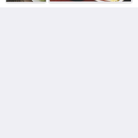
Vila das Águas Atins
Rua Nova, s/n
Atins, Barreirinhas MA 65590-000
Brazil
+55 98 991717149
viladasaguas.info@gmail.com
Meios sociais
2026
All rights reserved
Powered by
Canvas