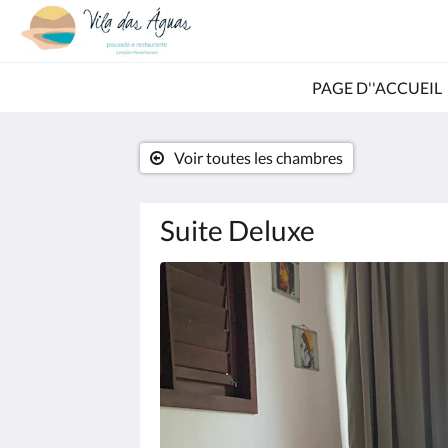
PAGE D''ACCUEIL
Voir toutes les chambres
Suite Deluxe
Consultez
le
diaporama
ci-
dessous.
Pour
passer
d''une
image
à