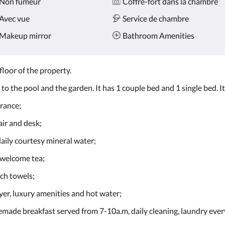
Non fumeur
Coffre-fort dans la chambre
Avec vue
Service de chambre
Makeup mirror
Bathroom Amenities
floor of the property.
o the pool and the garden. It has 1 couple bed and 1 single bed. It
trance;
air and desk;
aily courtesy mineral water;
y welcome tea;
ach towels;
yer, luxury amenities and hot water;
made breakfast served from 7-10a.m, daily cleaning, laundry every